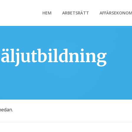
HEM
ARBETSRÄTT
AFFÄRSEKONOM
äljutbildning
nedan.