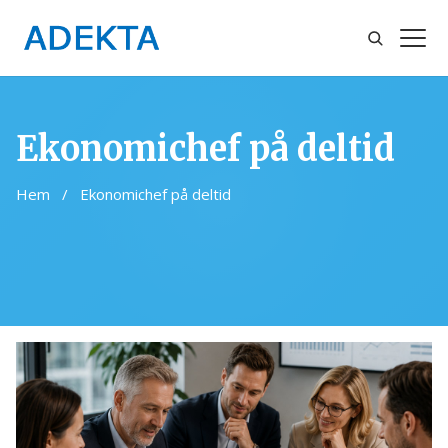
Sök
Öppn
meny
Ekonomichef på deltid
Hem
/
Ekonomichef på deltid