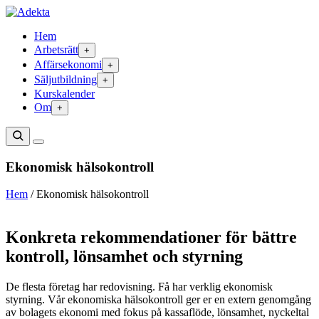
Hoppa
till
Hem
innehåll
Arbetsrätt
+
Affärsekonomi
+
Säljutbildning
+
Kurskalender
Om
+
Sök
Öppna
meny
Ekonomisk hälsokontroll
Hem
/
Ekonomisk hälsokontroll
Konkreta rekommendationer för bättre
kontroll, lönsamhet och styrning
De flesta företag har redovisning. Få har verklig ekonomisk
styrning. Vår ekonomiska hälsokontroll ger er en extern genomgång
av bolagets ekonomi med fokus på kassaflöde, lönsamhet, nyckeltal